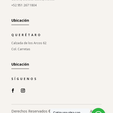
+52 951 267 1804
Ubicación
QUERÉTARO
Calzada de los Arcos 62
Col. Carretas
Ubicación
SÍGUENOS
Derechos Reservados © 2026 Nuun Espacio de Arte
Cotiza una obra con